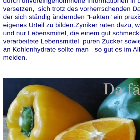
durch unvoreingenommene Informationen in d
versetzen, sich trotz des vorherrschenden 
Krautprodukt al
der sich ständig ändernden "Fakten" ein praxi
eigenes Urteil zu bilden.Zyniker raten dazu, 
Robert F.Kennedy ju
und nur Lebensmittel, die einem gut schmecke
Vorliebe für naturbel
verarbeitete Lebensmittel, puren Zucker sow
öffentlich bekannt un
an Kohlenhydrate sollte man - so gut es im All
meiden.
Nachfrage nach ferme
auch deutsche Herstel
Das Magazin ÖKO Te
gesammelt und ausge
einem positiven Gesa
Als besonders gesun