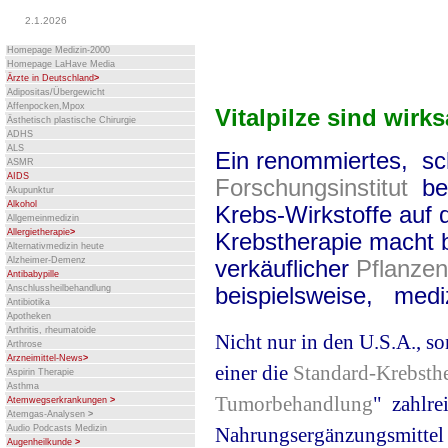
2.1.2026
Homepage Medizin-2000
Homepage LaHave Media
Ärzte in Deutschland
>
Adipositas/Übergewicht
Affenpocken,Mpox
Vitalpilze sind wirk
Ästhetisch plastische Chirurgie
ADHS
ALS
Ein renommiertes, sc
ASMR
AIDS
Forschungsinstitut
bew
Akupunktur
Alkohol
Krebs-Wirkstoffe auf
Allgemeinmedizin
Allergietherapie
>
Krebstherapie macht b
Alternativmedizin heute
Alzheimer-Demenz
verkäuflicher
Pflanzen
Antibabypille
beispielsweise, medi
Anschlussheilbehandlung
Antibiotika
Apotheken
Arthritis, rheumatoide
Nicht nur in den U.S.A., 
Arthrose
Arzneimittel-News
>
einer die
Standard-Krebsth
Aspirin Therapie
Asthma
Tumorbehandlung
" zahlre
Atemwegserkrankungen
>
Atemgas-Analysen
>
Audio Podcasts Medizin
Nahrungsergänzungsmittel 
Augenheilkunde
>