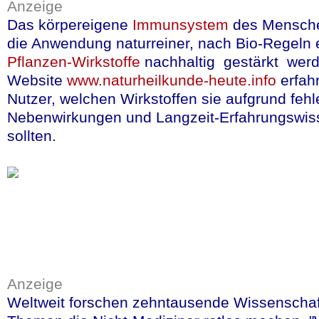
Anzeige
Das körpereigene
Immunsystem
des Mensch
Zehn Jahre Forschun
die Anwendung naturreiner, nach Bio-Regeln 
Wissenschaftler der
Pflanzen-Wirkstoffe
nachhaltig gestärkt werd
MH-Hannover
konnte
Website
www.naturheilkunde-heute.info
erfahr
Nutzer, welchen Wirkstoffen sie aufgrund feh
zeigen, dass ein aus
Nebenwirkungen und Langzeit-Erfahrungswis
weit verbreiteten Wa
sollten.
Wirkstoff - das
Digito
Herzschwäche leide
mehr Lebensqualität 
üblicherweise von d
Standard-Herzmedika
Digitoxin
ist seit me
Anzeige
Weltweit forschen zehntausende Wissenschaf
wird als Naturheilmi