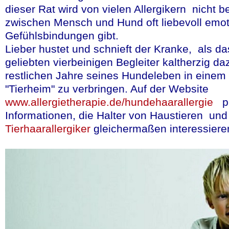
dieser Rat wird von vielen Allergikern nicht be
zwischen Mensch und Hund oft liebevoll emot
Gefühlsbindungen gibt.
Pharma Deutschland
Lieber hustet und schnieft der Kranke, als da
vergangenen Samstag
geliebten vierbeinigen Begleiter kaltherzig dazu
restlichen Jahre seines Hundeleben in einem
Landesärztekammer 
"Tierheim" zu verbringen. Auf der Website
Homöopathie aus der
www.allergietherapie.de/hundehaarallergie
pu
Der Verband vertritt
Informationen, die Halter von Haustieren und
und anthroposophisc
Tierhaarallergiker
gleichermaßen interessiere
Entscheidung der L
gefährdet aus Sicht 
integrativen Medizin.
mehr lesen
(in deut
Quelle:Pharma Deutschland,