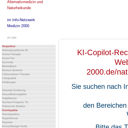
Alternativmedizin und
Naturheikunde
im Info-Netzwerk
Medizin 2000
20.7.2026
Akupunktur
KI-Copilot-Rec
Anthroposophische M.
Aroma-Therapie
Arznei-Tee
Web
Ayurveda
Biofeedback
2000.de/natu
Burnout-Syndrom
Cellsymbiosis-Therapie
Chiropraktik
Erkältungen
Sie suchen nach I
Gesunde Ernährung
Gesundheitsratgeber
Heilpflanzen
Hochton-Frequenz Th.
den Bereichen
Holistische Medizin
Homöopathie
Homöopunktur
Hyperthermie
Hypnose
Bitte das
Immuntherapie Krebs