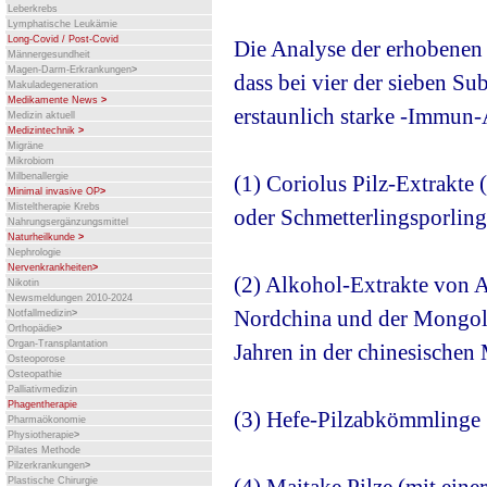
Leberkrebs
Lymphatische Leukämie
Long-Covid / Post-Covid
Die Analyse der erhobenen 
Männergesundheit
Magen-Darm-Erkrankungen
>
dass bei vier der sieben Su
Makuladegeneration
Medikamente News
>
erstaunlich starke -Immun
Medizin aktuell
Medizintechnik
>
Migräne
Mikrobiom
Milbenallergie
(1) Coriolus Pilz-Extrakte
Minimal invasive OP
>
Misteltherapie Krebs
oder Schmetterlingsporling
Nahrungsergänzungsmittel
Naturheilkunde
>
Nephrologie
Nervenkrankheiten
>
(2) Alkohol-Extrakte von 
Nikotin
Newsmeldungen 2010-2024
Nordchina und der Mongolei
Notfallmedizin
>
Orthopädie
>
Organ-Transplantation
Jahren in der chinesischen 
Osteoporose
Osteopathie
Palliativmedizin
Phagentherapie
(3) Hefe-Pilzabkömmlinge
Pharmaökonomie
Physiotherapie
>
Pilates Methode
Pilzerkrankungen
>
Plastische Chirurgie