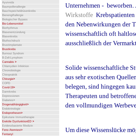
Ayurveda
Unternehmen - beworben. A
Baumpollenallergie
Bauchspeicheldrüsenkrebs
Wirkstoffe
Krebspatienten 
Bienengiftallergie
Biologischer Bypass
den Nebenwirkungen der The
Bio-Lebensmittel
Biorhythmus
wissenschaftlich oft haltl
Blasenentzündung
Blasenkrebs
Bluthochdruck
ausschließlich der Vermark
Brustimplantate
Brustkrebs
Burnout Syndrom
B-Zell-Lymphom
Cannabis
>
Solide wissenschaftliche St
Chlamydien Infektion
Chronobiologie
Chiropraktik
aus sehr exotischen Quell
Chirurgie
>
COPD
belegen, sind hingegen kau
Covid-19
>
Darmkrebs
Therapeuten und betroffene
Depressionen
Diabetes
>
den vollmundigen Werbever
Drogenabhängigkeit
>
Endokrinologie
Endoprothesen
>
Epikutane Immuntherapie
Erektile DysfunktionED
>
Evidenzbasierte Medizin
Um diese Wissenslücke mög
Feno Atemtest
>
Fentanyl