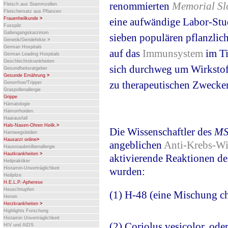
renommierten
Memorial Sl
Fleisch aus Stammzellen
Fleischersatz aus Pflanzen
Frauenheilkunde
>
eine aufwändige Labor-Stu
Fusspilz
Gallengangskarzinom
sieben populären pflanzlic
Genetik/Gendefekte
>
German Hospitals
auf das
Immunsystem
im Ti
German Leading Hospitals
Geschlechtskrankheiten
sich durchweg um Wirkstoff
Gesundheitsratgeber
Gesunde Ernährung
>
zu therapeutischen Zweck
Gonorrhoe/Tripper
Graspollenallergie
Grippe
Hämatologie
Hämorrhoiden
Haarausfall
Hals-Nasen-Ohren Heilk.
>
Die Wissenschaftler des
M
Harnwegsleiden
Hausarzt online
>
angeblichen
Anti-Krebs-Wi
Hausstaubmilbenallergie
Hautkrankheiten
>
aktivierende Reaktionen d
Heilpraktiker
Histamin-Unverträglichkeit
wurden:
Heilpilze
H.E.L.P.-Apherese
Heuschnupfen
(1) H-48 (eine Mischung ch
Heroin
Herzkrankheiten
>
Highlights Forschung
Histamin Unverträglichkeit
(2) Coriolus vesicolor, o
HIV und AIDS