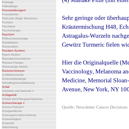
(4) Maitake Pilze (mit ein
Podologie
Pollenallergie
Presseerklärungen
>
Prostatakrebs
Sehr geringe oder überhaup
Psilocybin (Magic Musrooms)
Psoriasis
Kräutermischung H48, Echi
Psychiatrie
Psychotherapie
Astragalus-Wurzeln nachge
Rauchen
>
Reflexzonenmassage
Rehabilitation
Gewürz Turmeric fielen wi
Reisemedizin
Reizdarm-Syndrom
Report Medizin
Reproduktionsmedizizin
Hier die Originalquelle (M
Rheuma-Therapie
Rheumatoide Arthritis
Vaccinology, Melanoma and
Rückenschmerzen
Schilddrüsenkrebs
Medicine, Memorial Sloan-
Schimmelpilzallergie
Schnellhyposensibilisierung
Schlaf
Avenue, New York, NY 100
Schönheit und Harmonie
>
Schlaganfall
Schlank jetzt/Übergewichtipositas
Schmerztherapie
>
Quelle: Newsletter Cancer Decisions
Science Podcast
>
Schuppenflechte
Schwangerschaftsverhütung
Schwerhörigkeit
Schwindel
Selbstheilung