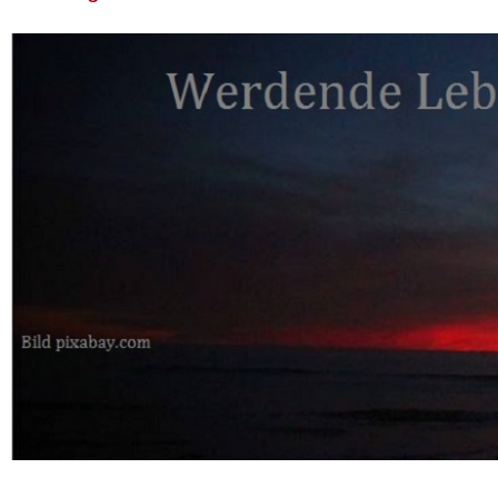
Jetzt hat das Magaz
Übersichtsartikel ver
was über das unang
Gemüse als wissenscha
mehr lesen
(in deut
Quelle:ÖKO Test 17-3-2026
Alternativmedizi
Bei der Homöopa
Am ersten Tag des G