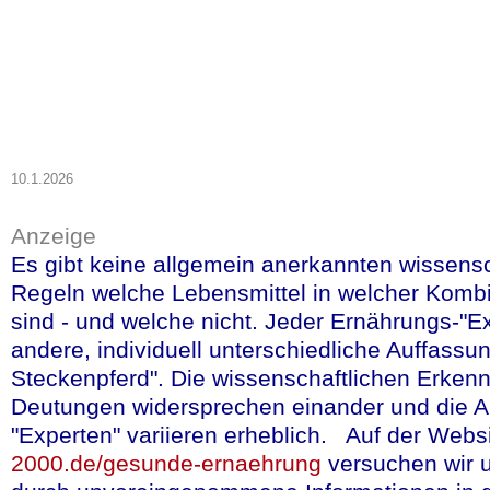
Konsumenten im Blic
Herzrhythmusstörun
mengenmäßig begren
Risiko für Herz-Vorh
10.1.2026
mehr lesen
(in deut
Anzeige
Quelle: Stiftung Warentest, 
dieser Text wurde ohne Mith
Es gibt keine allgemein anerkannten wissensc
erstellt.</h6>
Regeln welche Lebensmittel in welcher Komb
<br><br><br>
sind - und welche nicht. Jeder Ernährungs-"Ex
andere, individuell unterschiedliche Auffassun
Steckenpferd". Die wissenschaftlichen Erken
Deutungen widersprechen einander und die A
"Experten" variieren erheblich. Auf der Webs
Sauerkraut: US-G
2000.de/gesunde-ernaehrung
versuchen wir 
Kennedy jun. emp