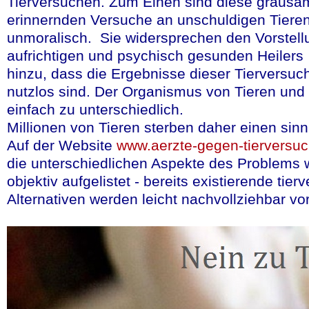
Tierversuchen. Zum Einen sind diese grausam
erinnernden Versuche an unschuldigen Tiere
unmoralisch. Sie widersprechen den Vorstell
aufrichtigen und psychisch gesunden Heilers
hinzu, dass die Ergebnisse dieser Tierversuc
Presseerklärung
nutzlos sind. Der Organismus von Tieren und
einfach zu unterschiedlich.
Millionen von Tieren sterben daher einen sinn
Förderung von In
Auf der Website
www.aerzte-gegen-tierversu
Bayer weiht in D
die unterschiedlichen Aspekte des Problems 
Labor für rein pfl
objektiv aufgelistet - bereits existierende tier
dessen Hilfe neu
Alternativen werden leicht nachvollziehbar vor
bisher möglich bi
werden können.
Bayer Consumer Hea
hochmodernen Labors