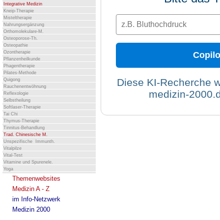
Integrative Medizin
Kneip-Therapie
Misteltherapie
Nahrungsergänzung
Orthomolekulare-M.
Osteoporose-Th.
Osteopathie
Ozontherapie
Copilo
Pflanzenheilkunde
Phagentherapie
Pilates-Methode
Diese KI-Recherche wi
Quigong
Rauchenentwöhnung
medizin-2000.de
Reflexologie
Selbstheilung
Softlaser-Therapie
Tai Chi
Thymus-Therapie
Tinnitus-Behandlung
Trad. Chinesische M.
Unspezifische Immunth.
Vitalpilze
Vital-Test
Vitamine und Spurenele.
Yoga
Themenwebsites
Medizin A - Z
im Info-Netzwerk
Medizin 2000