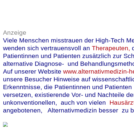
lebhaft: Ein Antrag 
homöopathischer Lei
Krankenkassen unters
Anzeige
Viele Menschen misstrauen der High-Tech Me
mehr lesen
(in deut
wenden sich vertrauensvoll an
Therapeuten,
Patientinnen und Patienten zusätzlich zur Sc
Quelle:Spiegel, 28.11.2025
alternative Diagnose- und Behandlungsmeth
Auf unserer Website
www.alternativmedizin-he
unsere Besucher Hinweise auf wissenschaftli
Erkenntnisse, die Patientinnen und Patienten 
versetzen, existierende Vor- und Nachteile de
Abermals bestätig
unkonventionellen, auch von vielen
Hausärz
vernünftigen un
angebotenen, Alternativmedizin besser zu be
getrunken - schü
In der Vergangenheit