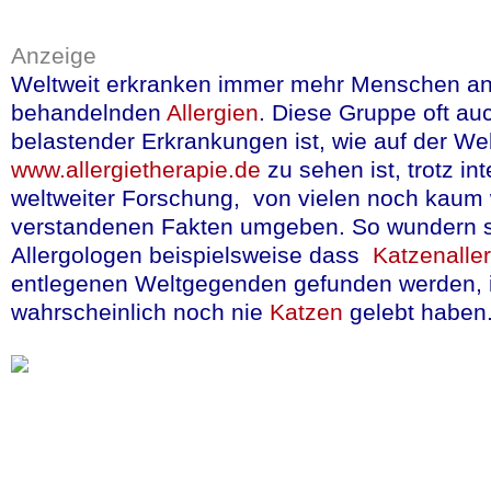
Tasse Kaffee zu trin
Anzeige
vor Herzinfarkt und S
Weltweit erkranken immer mehr Menschen an
einzunehmenden Blu
behandelnden
Allergien
. Diese Gruppe oft au
belastender Erkrankungen ist, wie auf der We
mehr lesen
(in engl
www.allergietherapie.de
zu sehen ist, trotz in
weltweiter Forschung, von vielen noch kaum 
Quelle:SCIMEX, Presseerklär
verstandenen Fakten umgeben. So wundern 
Allergologen beispielsweise dass
Katzenall
entlegenen Weltgegenden gefunden werden, 
wahrscheinlich noch nie
Katzen
gelebt habe
Der aus dem
Rot
gewonnene Wirk
geschwächte He
modernere Herz-
stoßen.