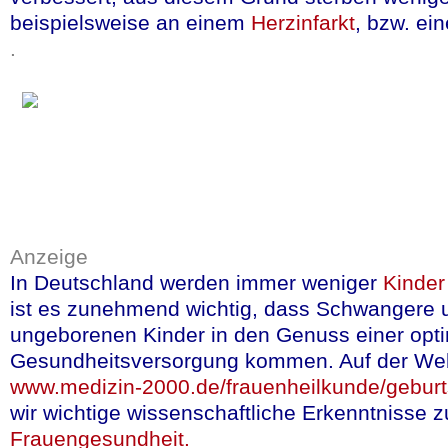
Nase zuhalten un
beispielsweise an einem
Herzinfarkt
, bzw. e
wahrscheinlich w
.
meisten Mensch
Was man über die Wi
ausschließlich auf L
nicht auf den Mensch
Daten aus Studien 
Anzeige
Knoblauch ist ein wic
In Deutschland werden immer weniger
Kinder
und die meisten Ernä
ist es zunehmend wichtig, dass Schwangere u
ungeborenen Kinder in den Genuss einer opt
dass diese Diätvaria
Gesundheitsversorgung kommen. Auf der We
Knoblauch, Olivenöl 
www.medizin-2000.de/frauenheilkunde/geburts
Menschen im Mittel
wir wichtige wissenschaftliche Erkenntnisse
sind als viele Nord-E
Frauengesundheit.