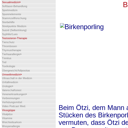
B
Sexualmedizin
>
Softlaser-Behandlung
Sportmedizin
Spurenelemente
Stammzellforschung
Sterbehilfe
Streitpunkte Medizin
Suizid (Selbsttötung)
Syphilis/Lues
Testosteron-Therapie
Tierschutz
Thrombosen
Thymustherapie
Tierhaarallergie
>
Tinnitus
Tod
Toxikologie
Übergewicht/Adipositas
Umweltmedizin
>
Ultraschall in der Medizin
Unfallmedizin
Urologie
>
Vaterschaftstest
Venenerkrankungen
>
Verbrennungen
Verhütungsmittel
Beim Ötzi, dem Mann 
Video Podcast Med.
Virusgrippe
Stücken des Birkenpor
Vitalpilze
Vitamine
vermuten, dass Ötzi de
Weichteilsarkom
Wespenallergie