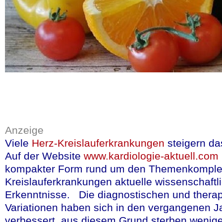
reichlich vorhandene
auch
Folsäure
, Kalz
pasteurisierten Sauer
Milchsäurebakterien 
Bakterienbesiedlung 
neben Natur-Joghurt,
pasteurisierten Sauer
mehr lesen
(in deut
Anzeige
Viele
Herz-Kreislauferkrankungen
steigern da
Quelle: Spiegel, 22.4.2026,
Auf der Website
www.kardiologie-aktuell.com
kompakter Form rund um den Themenkomple
Kreislauferkrankungen aktuelle wissenschaftl
Erkenntnisse. Die diagnostischen und thera
Variationen haben sich in den vergangenen J
verbessert, aus diesem Grund sterben weni