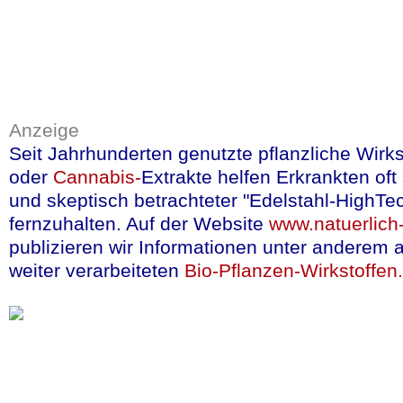
krankes Herz keine g
daher Ihren Herzpati
Doch nun hat eine in
Anzeige
Adelaide
durchgeführ
Seit Jahrhunderten genutzte pflanzliche Wirk
unter Vorhofflimmern
oder
Cannabis-
Extrakte helfen Erkrankten of
Herzinfarkt und Schl
und skeptisch betrachteter "Edelstahl-HighTe
mindestens eine Tass
fernzuhalten. Auf der Website
www.natuerlich-
publizieren wir Informationen unter anderem 
den Patienten der Kon
weiter verarbeiteten
Bio-Pflanzen-Wirkstoffen.
sollten.
Vorhofflimmern ist wel
jeden dritten Erwach
Herzpatienten als si