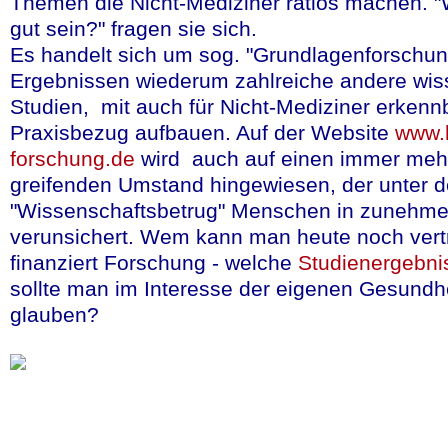
Themen die Nicht-Mediziner ratlos machen. "
überzeugende Beweis
gut sein?" fragen sie sich.
Verträglichkeit die
Es handelt sich um sog. "Grundlagenforschun
bisher.
Ergebnissen wiederum zahlreiche andere wiss
Studien, mit auch für Nicht-Mediziner erken
Praxisbezug aufbauen. Auf der Website
www.h
Daher geriet
Digitoxi
forschung.de
wird auch auf einen immer meh
aufkommender Zweife
greifenden Umstand hingewiesen, der unter d
beobachteter Nebenw
"Wissenschaftsbetrug" Menschen in zuneh
verunsichert. Wem kann man heute noch ver
wurden durch neu en
finanziert Forschung - welche
Studienergebn
Doch jetzt sieht es 
sollte man im Interesse der eigenen Gesundh
Zukunft als wieder 
glauben?
mehr lesen
(in deut
Quelle:gesundheitsforschung
und Raumfahrt, November 2