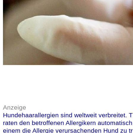
Bereich der Phytomed
anderem auch an Inno
Die Investition ist e
unterstreicht das E
Darmstadt.
mehr lesen
(in deut
Quelle:werbende Presseerkl
18.9.2025
Anzeige
Pharma Deutsch
Hundehaarallergien sind weltweit verbreitet.
raten den betroffenen Allergikern automatisch
einem die Allergie verursachenden Hund zu t
Kritik an Lande