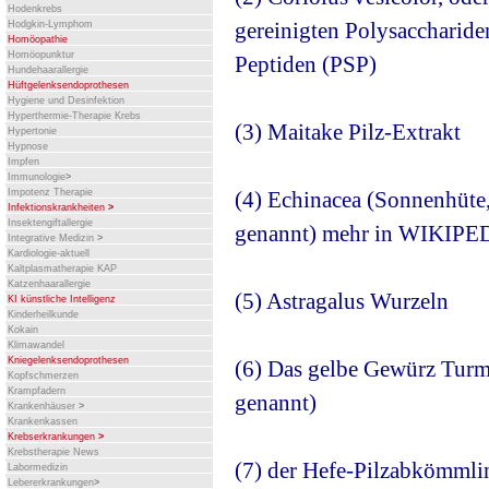
Hodenkrebs
gereinigten Polysaccharide
Hodgkin-Lymphom
Homöopathie
Homöopunktur
Peptiden (PSP)
Hundehaarallergie
Hüftgelenksendoprothesen
Hygiene und Desinfektion
Hyperthermie-Therapie Krebs
(3) Maitake Pilz-Extrakt
Hypertonie
Hypnose
Impfen
Immunologie
>
Impotenz Therapie
(4) Echinacea (Sonnenhüte
Infektionskrankheiten
>
Insektengiftallergie
genannt) mehr in WIKIPED
Integrative Medizin
>
Kardiologie-aktuell
Kaltplasmatherapie KAP
Katzenhaarallergie
(5) Astragalus Wurzeln
KI künstliche Intelligenz
Kinderheilkunde
Kokain
Klimawandel
Kniegelenksendoprothesen
(6) Das gelbe Gewürz Tur
Kopfschmerzen
Krampfadern
genannt)
Krankenhäuser
>
Krankenkassen
Krebserkrankungen
>
Krebstherapie News
(7) der Hefe-Pilzabkömmli
Labormedizin
Lebererkrankungen
>