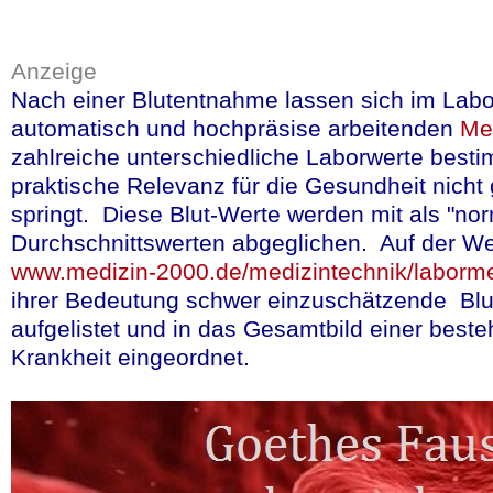
Anzeige
Nach einer Blutentnahme lassen sich im Labor
Ein erster Labort
automatisch und hochpräsise arbeitenden
Me
Erkrankung nach
zahlreiche unterschiedliche Laborwerte best
auf wirksame Al
praktische Relevanz für die Gesundheit nicht 
springt. Diese Blut-Werte werden mit als "no
Kürzlich wurde ein in
Durchschnittswerten abgeglichen. Auf der We
www.medizin-2000.de/medizintechnik/laborme
vorgestellt, mit dem 
ihrer Bedeutung schwer einzuschätzende Blu
Erkrankung nachzuw
aufgelistet und in das Gesamtbild einer best
Collage London (UC
Krankheit eingeordnet.
und Ashvini Keshav
die Konzentration de
werden kann.