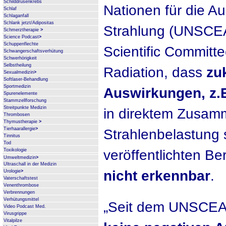
Schilddrüsenkrebs
Nationen für die A
Schlaf
Schlaganfall
Schlank jetzt/Adipositas
Strahlung (UNSCEA
Schmerztherapie
>
Science Podcast
>
Schuppenflechte
Scientific Committe
Schwangerschaftsverhütung
Schwerhörigkeit
Selbstheilung
Radiation, dass
zu
Sexualmedizin
>
Softlaser-Behandlung
Sportmedizin
Auswirkungen, z.
Spurenelemente
Stammzellforschung
Streitpunkte Medizin
in direktem Zusam
Thrombosen
Thymustherapie
>
Tierhaarallergie
>
Strahlenbelastung 
Tinnitus
Tod
veröffentlichten Be
Toxikologie
Umweltmedizin
>
Ultraschall in der Medizin
nicht erkennbar
.
Urologie
>
Vaterschaftstest
Venenthrombose
Verbrennungen
Verhütungsmittel
„Seit dem UNSCEA
Video Podcast Med.
Virusgrippe
Vitalpilze