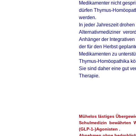
Medikamenter nicht gespri
dürfen
Thymus-Homöopathik
werden.
In jeder Jahreszeit drohe
Alternativmediziner ver
Anhänger der
Integrative
der für den Herbst geplan
Medikamenten zu unterstü
Thymus-Homöopathika kön
Sie sind daher eine gut v
Therapie.
Mühelos lästiges Übergewich
Schulmedizin bewährten Wi
(GLP-1-)Agonisten .
Abnehmen ohne bedrohliche