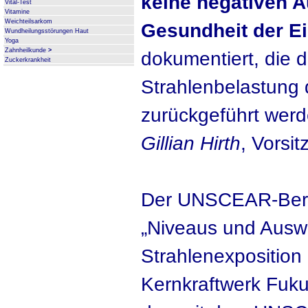
keine negativen A
Vital-Test
Vitamine
Weichteilsarkom
Gesundheit der E
Wundheilungsstörungen Haut
Yoga
Zahnheilkunde
>
dokumentiert, die d
Zuckerkrankheit
Strahlenbelastung 
zurückgeführt werd
Gillian Hirth
, Vors
Der UNSCEAR-Beric
„Niveaus und Ausw
Strahlenexposition
Kernkraftwerk Fuku