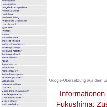
Homöopathie
Homöopunktur
Hüftgelenksendoprothese
Hundehaarallergie
Hundshuus
Hundevermittlung
Hygiene und Desinfektion
Hyperthermie
>
Hypertonie
Hypnose
Impfen
Immuntherapie
>
Impotenz Therapie
Infektionskrankheiten
>
Insektengiftallergie
Integrative Medizin
>
Kardiologie-aktuell
Kinderheilkunde
Kokain
Kopfschmerzen
Krampfadern
Krankenhäuser
>
Krebserkrankungen
>
Krebstherapie News
Google-Übersetzung aus dem En
Latexallergie
Lebensmittelallergie
Leukämie
Informationen
Magen-Darmerkrankungen
>
Makuladegeneration
Medikamente News
>
Medizin aktuell
Fukushima: Z
Medizintechnik
>