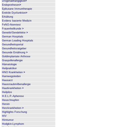
Drogenabhängigkeit
>
Endoprothesen
>
Epikutane Immuntherapie
Erektile Dysfunktion
>
Erkältung
Evidenz basierte Medizin
FeNO-Atemtest
Frauenheilkunde
>
Genetik/Gendefekte
>
German Hospitals
German Leading Hospitals
Gesundheitsportal
Gesundheitsratgeber
Gesunde Ernährung
>
Goldimplantate Arthrose
Graspollenallergie
Hämatologie
Heilpraktiker
HNO Krankheiten
>
Harnwegsleiden
Hausarzt
Hausstaubmilbenallergie
Hautkrankheiten
>
Heilpilze
H.E.L.P.-Apherese
Heuschnupfen
Heroin
Herzkrankheiten
>
Highlights Forschung
HIV
Hirntumor
Hodgkin-Lymphom