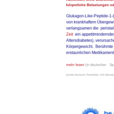
körperliche Belastungen o
Glukagon-Like-Peptide-1-
von
krankhaftem Übergew
verlangsamen die perista
Zeit
ein appetitminderndes 
Altersdiabetes), verursac
Körpergewicht. Berühmte 
erstaunlichen Medikamente
mehr lesen
(in deutscher Sp
Quelle:Deutsche Ärtzteblatt, Info-Netzw