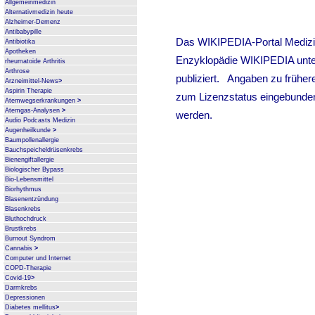
Allgemeinmedizin
Alternativmedizin heute
Alzheimer-Demenz
Antibabypille
Antibiotika
Apotheken
rheumatoide Arthritis
Arthrose
Arzneimittel-News
>
Aspirin Therapie
Atemwegserkrankungen
>
Atemgas-Analysen
>
Audio Podcasts Medizin
Augenheilkunde
>
Baumpollenallergie
Bauchspeicheldrüsenkrebs
Bienengiftallergie
Biologischer Bypass
Bio-Lebensmittel
Biorhythmus
Blasenentzündung
Blasenkrebs
Bluthochdruck
Brustkrebs
Burnout Syndrom
Cannabis
>
Computer und Internet
COPD-Therapie
Covid-19
>
Darmkrebs
Depressionen
Diabetes mellitus
>