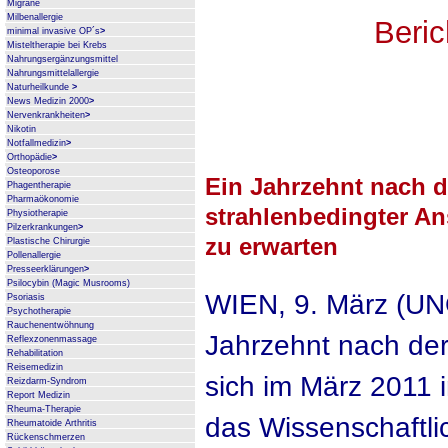
Migräne
Milbenallergie
Beri
minimal invasive OP´s
>
Misteltherapie bei Krebs
Nahrungsergänzungsmittel
Nahrungsmittelallergie
Naturheilkunde
>
News Medizin 2000
>
Nervenkrankheiten
>
Nikotin
Notfallmedizin
>
Orthopädie
>
Osteoporose
Ein Jahrzehnt nach 
Phagentherapie
Pharmaökonomie
strahlenbedingter Ans
Physiotherapie
Pilzerkrankungen
>
zu erwarten
Plastische Chirurgie
Pollenallergie
Presseerklärungen
>
Psilocybin (Magic Musrooms)
WIEN, 9. März (UNO
Psoriasis
Psychotherapie
Rauchenentwöhnung
Jahrzehnt nach der
Reflexzonenmassage
Rehabilitation
Reisemedizin
sich im März 2011 i
Reizdarm-Syndrom
Report Medizin
Rheuma-Therapie
das Wissenschaftli
Rheumatoide Arthritis
Rückenschmerzen