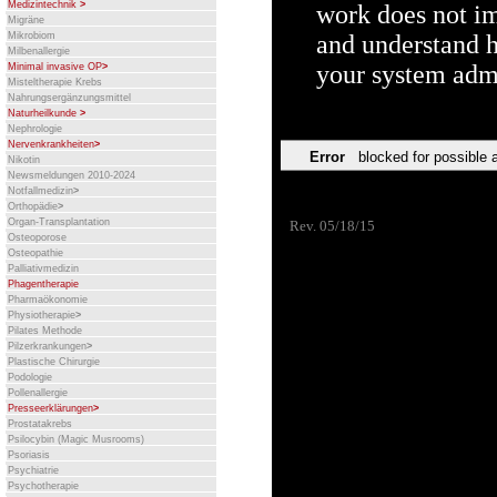
Medizintechnik
>
Migräne
Mikrobiom
Milbenallergie
Minimal invasive OP
>
Misteltherapie Krebs
Nahrungsergänzungsmittel
Naturheilkunde
>
Nephrologie
Nervenkrankheiten
>
Nikotin
Newsmeldungen 2010-2024
Notfallmedizin
>
Orthopädie
>
Organ-Transplantation
Osteoporose
Osteopathie
Palliativmedizin
Phagentherapie
Pharmaökonomie
Physiotherapie
>
Pilates Methode
Pilzerkrankungen
>
Plastische Chirurgie
Podologie
Pollenallergie
Presseerklärungen
>
Prostatakrebs
Psilocybin (Magic Musrooms)
Psoriasis
Psychiatrie
Psychotherapie