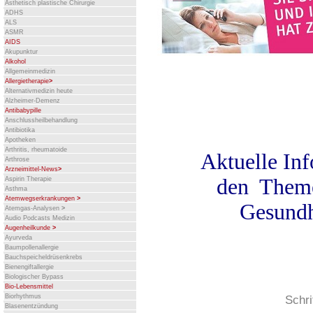
Ästhetisch plastische Chirurgie
ADHS
ALS
ASMR
AIDS
Akupunktur
Alkohol
Allgemeinmedizin
Allergietherapie
>
Alternativmedizin heute
Alzheimer-Demenz
Antibabypille
Anschlussheilbehandlung
Antibiotika
Apotheken
Arthritis, rheumatoide
Aktuelle In
Arthrose
Arzneimittel-News
>
den Them
Aspirin Therapie
Asthma
Atemwegserkrankungen
>
Gesundh
Atemgas-Analysen
>
Audio Podcasts Medizin
Augenheilkunde
>
Ayurveda
Baumpollenallergie
Bauchspeicheldrüsenkrebs
Bienengiftallergie
Biologischer Bypass
Bio-Lebensmittel
Biorhythmus
Schri
Blasenentzündung