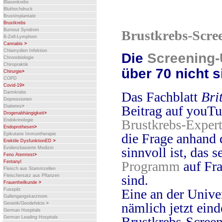
Blasenkrebs
Bluthochdruck
Brustimplantate
Brustkrebs
Burnout Syndrom
Brustkrebs-Scre
B-Zell-Lymphom
Cannabis
>
Chlamydien Infektion
Die
Screening
Chronobiologie
Chiropraktik
über 70 nicht s
Chirurgie
>
COPD
Covid-19
>
Das Fachblatt
Bri
Darmkrebs
Depressionen
Beitrag auf youTu
Diabetes
>
Drogenabhängigkeit
>
Brustkrebs-Expert
Endokrinologie
Endoprothesen
>
die Frage anhand 
Epikutane Immuntherapie
Erektile DysfunktionED
>
sinnvoll ist, das s
Evidenzbasierte Medizin
Feno Atemtest
>
Programm
auf Fra
Fentanyl
Fleisch aus Stammzellen
sind.
Fleischersatz aus Pflanzen
Frauenheilkunde
>
Eine an der Unive
Fusspilz
Gallengangskarzinom
nämlich jetzt eind
Genetik/Gendefekte
>
German Hospitals
Brustkrebs-Screen
German Leading Hospitals