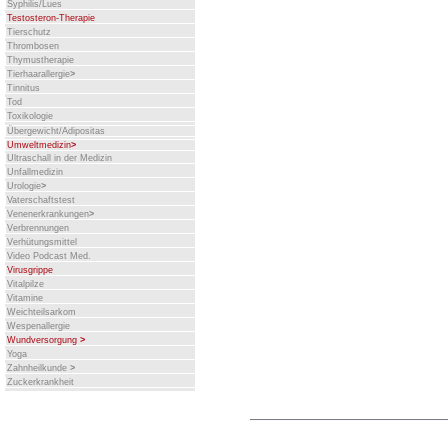
Syphilis/Lues
Testosteron-Therapie
Tierschutz
Thrombosen
Thymustherapie
Tierhaarallergie
>
Tinnitus
Tod
Toxikologie
Übergewicht/Adipositas
Umweltmedizin
>
Ultraschall in der Medizin
Unfallmedizin
Urologie
>
Vaterschaftstest
Venenerkrankungen
>
Verbrennungen
Verhütungsmittel
Video Podcast Med.
Virusgrippe
Vitalpilze
Vitamine
Weichteilsarkom
Wespenallergie
Wundversorgung
>
Yoga
Zahnheilkunde
>
Zuckerkrankheit