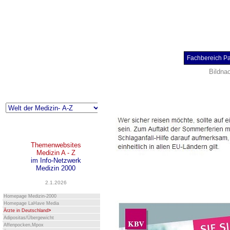
Fachbereich P
Bildna
Themenwebsites
Medizin A - Z
im Info-Netzwerk
Medizin 2000
2.1.2026
Homepage Medizin-2000
Homepage LaHave Media
Ärzte in Deutschland
>
Adipositas/Übergewicht
Affenpocken,Mpox