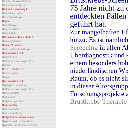
Geschlechtskrankheiten
75 Jahre nicht zu
Gesundheitsratgeber
Gesunde Ernährung
>
entdeckten Fällen 
Gonorrhoe/Tripper
Graspollenallergie
geführt hat.
Grippe
Hämatologie
Hämorrhoiden
Zur mangelhaften Ef
Haarausfall
Hals-Nasen-Ohren Heilk.
>
hinzu. Es ist nämlic
Harnwegsleiden
Hausarzt online
>
Screening
in allen A
Hausstaubmilbenallergie
Überdiagnostik und -
Hautkrankheiten
>
Heilpraktiker
einem besonders hohe
Histamin-Unverträglichkeit
Heilpilze
niederländischen Wis
H.E.L.P.-Apherese
Heuschnupfen
Raum, ob es nicht si
Heroin
Herzkrankheiten
>
in dieser Altersgrup
Highlights Forschung
Histamin Unverträglichkeit
Forschungsprojekte 
HIV und AIDS
Hodenkrebs
Brustkrebs-Therapie
Hodgkin-Lymphom
Homöopathie
Homöopunktur
Hundehaarallergie
Hüftgelenksendoprothesen
Hygiene und Desinfektion
Hyperthermie-Therapie Krebs