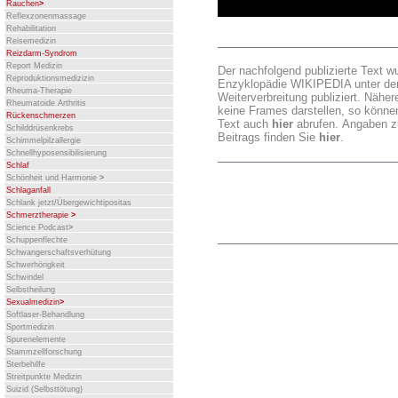
Rauchen
>
Reflexzonenmassage
Rehabilitation
Reisemedizin
Reizdarm-Syndrom
Report Medizin
Der nachfolgend publizierte Text w
Reproduktionsmedizizin
Enzyklopädie WIKIPEDIA unter de
Rheuma-Therapie
Weiterverbreitung publiziert. Nähe
Rheumatoide Arthritis
keine Frames darstellen, so könn
Rückenschmerzen
Text auch
hier
abrufen. Angaben z
Schilddrüsenkrebs
Beitrags finden Sie
hier
.
Schimmelpilzallergie
Schnellhyposensibilisierung
Schlaf
Schönheit und Harmonie
>
Schlaganfall
Schlank jetzt/Übergewichtipositas
Schmerztherapie
>
Science Podcast
>
Schuppenflechte
Schwangerschaftsverhütung
Schwerhörigkeit
Schwindel
Selbstheilung
Sexualmedizin
>
Softlaser-Behandlung
Sportmedizin
Spurenelemente
Stammzellforschung
Sterbehilfe
Streitpunkte Medizin
Suizid (Selbsttötung)