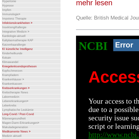
mehr lesen
Hypertonie
Hypnose
Impfen
Immunologie
>
Quelle: British Medical Jo
Impotenz Therapie
Infektionskrankheiten
>
Insektengiftallergie
Integrative Medizin
>
Kardiologie-aktuell
Kaltplasmatherapie KAP
Katzenhaarallergie
KI künstliche Intelligenz
Kinderheilkunde
Kokain
Klimawandel
Kniegelenksendoprothesen
Kopfschmerzen
Krampfadern
Krankenhäuser
>
Krankenkassen
Krebserkrankungen
>
Krebstherapie News
Labormedizin
Lebererkrankungen
>
Leberkrebs
Lymphatische Leukämie
Long-Covid / Post-Covid
Männergesundheit
Magen-Darm-Erkrankungen
>
Makuladegeneration
Medikamente News
>
Medizin aktuell