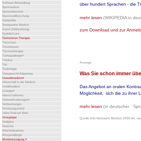
Softlaser-Behandlung
über hundert Sprachen - die T
Sportmedizin
Spurenelemente
Stammzellforschung
mehr lesen
(WIKIPEDIA in deu
Sterbehilfe
Streitpunkte Medizin
zum Download und zur Anmel
Suizid (Selbsttötung)
Syphilis/Lues
Testosteron-Therapie
Tierschutz
Thrombosen
Thymustherapie
Tierhaarallergie
>
Tinnitus
Anzeige
Tod
Toxikologie
Was Sie schon immer übe
Übergewicht/Adipositas
Umweltmedizin
>
Ultraschall in der Medizin
Das Angebot an oralen Kontrazep
Unfallmedizin
Urologie
>
Möglichkeit, sich die zu ihrer
Vaterschaftstest
Venenerkrankungen
>
Verbrennungen
mehr lesen
(in deutscher Spr
Verhütungsmittel
Video Podcast Med.
Virusgrippe
Quelle:Info-Netzwerk Medizin 2000-de, www
Vitalpilze
Vitamine
Weichteilsarkom
Wespenallergie
Wundversorgung
>