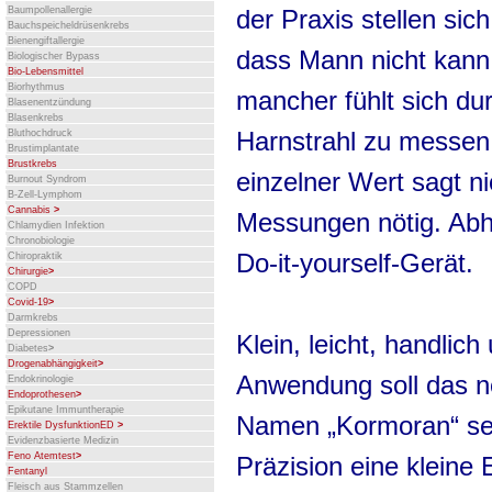
der Praxis stellen sic
Baumpollenallergie
Bauchspeicheldrüsenkrebs
Bienengiftallergie
dass Mann nicht kann 
Biologischer Bypass
Bio-Lebensmittel
Biorhythmus
mancher fühlt sich du
Blasenentzündung
Blasenkrebs
Harnstrahl zu messen,
Bluthochdruck
Brustimplantate
Brustkrebs
einzelner Wert sagt ni
Burnout Syndrom
B-Zell-Lymphom
Cannabis
>
Messungen nötig. Abhi
Chlamydien Infektion
Chronobiologie
Do-it-yourself-Gerät.
Chiropraktik
Chirurgie
>
COPD
Covid-19
>
Darmkrebs
Depressionen
Klein, leicht, handlich
Diabetes
>
Drogenabhängigkeit
>
Anwendung soll das n
Endokrinologie
Endoprothesen
>
Epikutane Immuntherapie
Namen „Kormoran“ sei
Erektile DysfunktionED
>
Evidenzbasierte Medizin
Feno Atemtest
>
Präzision eine kleine 
Fentanyl
Fleisch aus Stammzellen