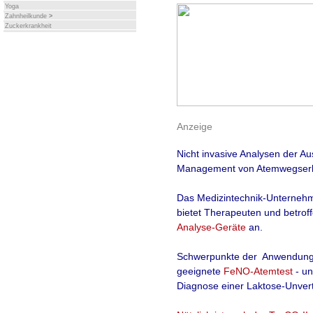
Yoga
Zahnheilkunde
>
Zuckerkrankheit
Anzeige
Nicht invasive Analysen der Au
Management von Atemwegserk
Das
Medizintechnik
-Unterneh
bietet Therapeuten und betrof
Analyse-Geräte
an.
Schwerpunkte der Anwendung
geeignete
FeNO-Atemtest
- u
Diagnose einer Laktose-Unvertr