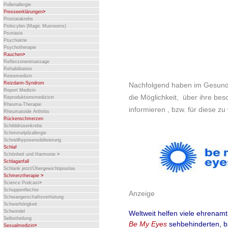
Pollenallergie
Presseerklärungen
>
Prostatakrebs
Psilocybin (Magic Musrooms)
Psoriasis
Psychiatrie
Psychotherapie
Rauchen
>
Reflexzonenmassage
Rehabilitation
Reisemedizin
Reizdarm-Syndrom
Nachfolgend haben im Gesund
Report Medizin
die Möglichkeit, über ihre be
Reproduktionsmedizizin
Rheuma-Therapie
informieren , bzw. für diese z
Rheumatoide Arthritis
Rückenschmerzen
Schilddrüsenkrebs
Schimmelpilzallergie
Schnellhyposensibilisierung
Schlaf
Schönheit und Harmonie
>
Schlaganfall
Schlank jetzt/Übergewichtipositas
Schmerztherapie
>
Science Podcast
>
Schuppenflechte
Anzeige
Schwangerschaftsverhütung
Schwerhörigkeit
Schwindel
Weltweit helfen viele ehrenamtli
Selbstheilung
Be My Eyes
sehbehinderten, b
Sexualmedizin
>