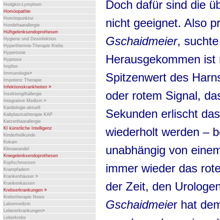
Doch dafür sind die ü
Hodgkin-Lymphom
Homöopathie
Homöopunktur
nicht geeignet. Also p
Hundehaarallergie
Hüftgelenksendoprothesen
Gschaidmeier
, suchte
Hygiene und Desinfektion
Hyperthermie-Therapie Krebs
Hypertonie
Herausgekommen ist n
Hypnose
Impfen
Spitzenwert des Harns
Immunologie
>
Impotenz Therapie
Infektionskrankheiten
>
oder rotem Signal, da
Insektengiftallergie
Integrative Medizin
>
Kardiologie-aktuell
Sekunden erlischt d
Kaltplasmatherapie KAP
Katzenhaarallergie
wiederholt werden – be
KI künstliche Intelligenz
Kinderheilkunde
Kokain
unabhängig von einem
Klimawandel
Kniegelenksendoprothesen
Kopfschmerzen
immer wieder das rote
Krampfadern
Krankenhäuser
>
der Zeit, den Urologe
Krankenkassen
Krebserkrankungen
>
Krebstherapie News
Gschaidmeie
r hat d
Labormedizin
Lebererkrankungen
>
Leberkrebs