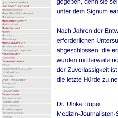
gegeben, denn sie selbs
Lymphatische Leukämie
Long-Covid / Post-Covid
unter dem Signum earl
Männergesundheit
Magen-Darm-Erkrankungen
>
Makuladegeneration
Medikamente News
>
Medizin aktuell
Medizintechnik
>
Nach Jahren der Entwi
Migräne
Mikrobiom
erforderlichen Unter
Milbenallergie
Minimal invasive OP
>
Misteltherapie Krebs
abgeschlossen, die er
Nahrungsergänzungsmittel
Naturheilkunde
>
wurden mittlerweile n
Nephrologie
Nervenkrankheiten
>
Nikotin
der Zuverlässigkeit ist
Newsmeldungen 2010-2024
Notfallmedizin
>
Orthopädie
>
die letzte Hürde zu n
Organ-Transplantation
Osteoporose
Osteopathie
Palliativmedizin
Phagentherapie
Pharmaökonomie
Dr. Ulrike Röper
Physiotherapie
>
Pilates Methode
Pilzerkrankungen
>
Medizin-Journalisten
Plastische Chirurgie
Podologie