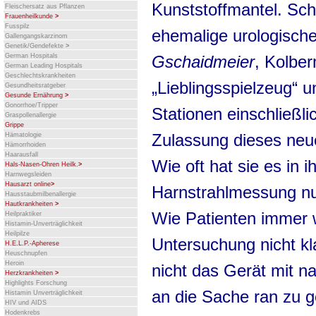
Kunststoffmantel. Sch
Fleischersatz aus Pflanzen
Frauenheilkunde
>
Fusspilz
ehemalige urologische
Gallengangskarzinom
Genetik/Gendefekte
>
Gschaidmeier
, Kolbe
German Hospitals
German Leading Hospitals
Geschlechtskrankheiten
„Lieblingsspielzeug“ 
Gesundheitsratgeber
Gesunde Ernährung
>
Gonorrhoe/Tripper
Stationen einschließl
Graspollenallergie
Grippe
Zulassung dieses neu
Hämatologie
Hämorrhoiden
Haarausfall
Wie oft hat sie es in i
Hals-Nasen-Ohren Heilk.
>
Harnwegsleiden
Hausarzt online
>
Harnstrahlmessung nur
Hausstaubmilbenallergie
Hautkrankheiten
>
Wie Patienten immer 
Heilpraktiker
Histamin-Unverträglichkeit
Heilpilze
Untersuchung nicht k
H.E.L.P.-Apherese
Heuschnupfen
Heroin
nicht das Gerät mit 
Herzkrankheiten
>
Highlights Forschung
an die Sache ran zu 
Histamin Unverträglichkeit
HIV und AIDS
Hodenkrebs