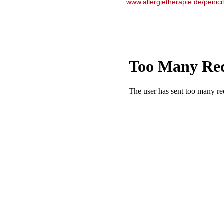
www.allergietherapie.de/penicil