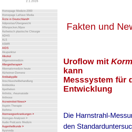
2.1.2026
Homepage Medizin-2000
Homepage LaHave Media
Ärzte in Deutschland
>
Fakten und Ne
Adipositas/Übergewicht
Affenpocken,Mpox
Ästhetisch plastische Chirurgie
ADHS
ALS
ASMR
AIDS
Akupunktur
Alkohol
Uroflow mit
Korm
Allgemeinmedizin
Allergietherapie
>
kann
Alternativmedizin heute
Alzheimer-Demenz
Messsystem für 
Antibabypille
Anschlussheilbehandlung
Antibiotika
Entwicklung
Apotheken
Arthritis, rheumatoide
Arthrose
Arzneimittel-News
>
Aspirin Therapie
Asthma
Die Harnstrahl-Messu
Atemwegserkrankungen
>
Atemgas-Analysen
>
Audio Podcasts Medizin
den Standarduntersuc
Augenheilkunde
>
Ayurveda