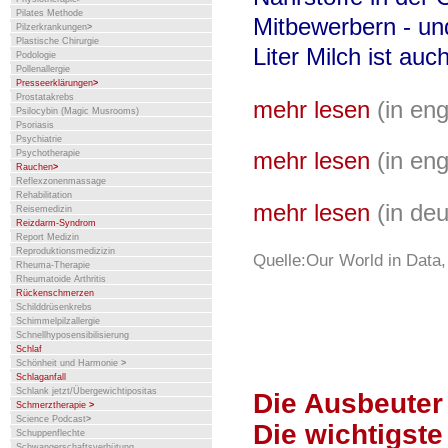
Pilates Methode
Mitbewerbern - un
Pilzerkrankungen
>
Plastische Chirurgie
Liter Milch ist auc
Podologie
Pollenallergie
Presseerklärungen
>
Prostatakrebs
mehr lesen
(in en
Psilocybin (Magic Musrooms)
Psoriasis
Psychiatrie
mehr lesen
(in en
Psychotherapie
Rauchen
>
Reflexzonenmassage
Rehabilitation
mehr lesen
(in de
Reisemedizin
Reizdarm-Syndrom
Report Medizin
Reproduktionsmedizizin
Quelle:Our World in Data,
Rheuma-Therapie
Rheumatoide Arthritis
Rückenschmerzen
Schilddrüsenkrebs
Schimmelpilzallergie
Schnellhyposensibilisierung
Schlaf
Schönheit und Harmonie
>
Schlaganfall
Schlank jetzt/Übergewichtipositas
Die Ausbeuter
Schmerztherapie
>
Science Podcast
>
Die wichtigste
Schuppenflechte
Schwangerschaftsverhütung