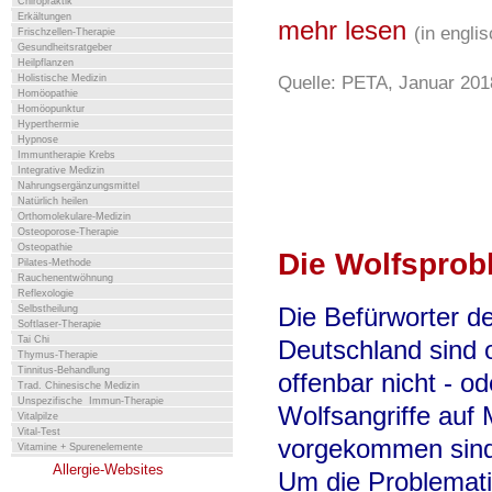
Chiropraktik
Erkältungen
mehr lesen
(in engli
Frischzellen-Therapie
Gesundheitsratgeber
Heilpflanzen
Quelle: PETA, Januar 201
Holistische Medizin
Homöopathie
Homöopunktur
Hyperthermie
Hypnose
Immuntherapie Krebs
Integrative Medizin
Nahrungsergänzungsmittel
Natürlich heilen
Orthomolekulare-Medizin
Osteoporose-Therapie
Osteopathie
Die Wolfsprob
Pilates-Methode
Rauchenentwöhnung
Reflexologie
Die Befürworter d
Selbstheilung
Softlaser-Therapie
Tai Chi
Deutschland sind 
Thymus-Therapie
Tinnitus-Behandlung
offenbar nicht - o
Trad. Chinesische Medizin
Unspezifische Immun-Therapie
Wolfsangriffe auf
Vitalpilze
Vital-Test
vorgekommen sind
Vitamine + Spurenelemente
Allergie-Websites
Um die Problemati