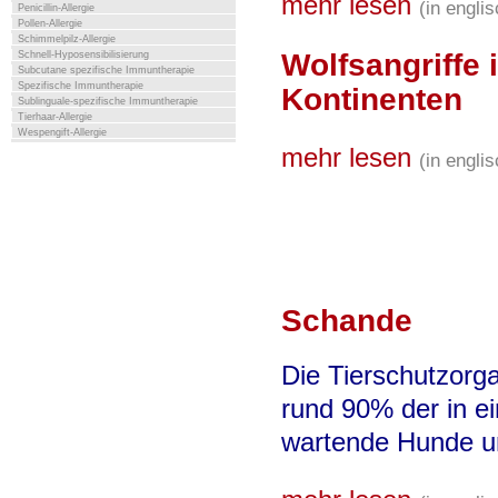
mehr lesen
(in engli
Penicillin-Allergie
Pollen-Allergie
Schimmelpilz-Allergie
Wolfsangriffe
Schnell-Hyposensibilisierung
Subcutane spezifische Immuntherapie
Spezifische Immuntherapie
Kontinenten
Sublinguale-spezifische Immuntherapie
Tierhaar-Allergie
Wespengift-Allergie
mehr lesen
(in engli
Schande
Die Tierschutzorg
rund 90% der in e
wartende Hunde u