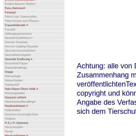
Evidenzbasierte Medizin
Feno Atemtest
>
Fentanyl
Fleisch aus Stammzellen
Fleischersatz aus Pflanzen
Frauenheilkunde
>
Fusspilz
Gallengangskarzinom
Genetik/Gendefekte
>
German Hospitals
German Leading Hospitals
Geschlechtskrankheiten
Gesundheitsratgeber
Gesunde Ernährung
>
Achtung: alle von 
Gonorrhoe/Tripper
Graspollenallergie
Grippe
Zusammenhang m
Hämatologie
Hämorrhoiden
veröffentlichtenTe
Haarausfall
Hals-Nasen-Ohren Heilk.
>
copyright und kön
Harnwegsleiden
Hausarzt online
>
Angabe des Verfas
Hausstaubmilbenallergie
Hautkrankheiten
>
sich dem Tierschu
Heilpraktiker
Histamin-Unverträglichkeit
Heilpilze
H.E.L.P.-Apherese
Heuschnupfen
Heroin
Herzkrankheiten
>