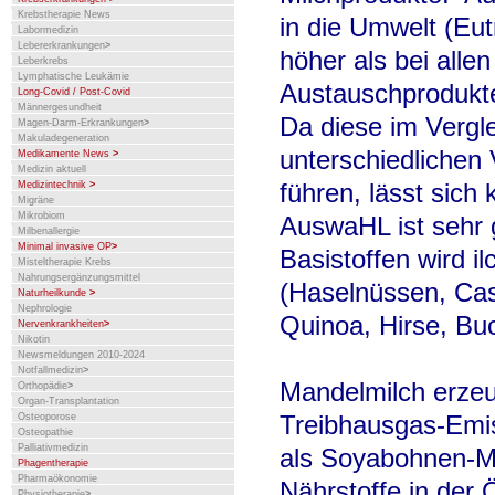
Krebstherapie News
in die Umwelt (Eut
Labormedizin
Lebererkrankungen
>
höher als bei alle
Leberkrebs
Lymphatische Leukämie
Austauschprodukt
Long-Covid / Post-Covid
Männergesundheit
Da diese im Vergl
Magen-Darm-Erkrankungen
>
Makuladegeneration
unterschiedlichen
Medikamente News
>
Medizin aktuell
führen, lässt sich
Medizintechnik
>
Migräne
Mikrobiom
AuswaHL ist sehr 
Milbenallergie
Minimal invasive OP
>
Basistoffen wird i
Misteltherapie Krebs
Nahrungsergänzungsmittel
(Haselnüssen, Ca
Naturheilkunde
>
Nephrologie
Quinoa, Hirse, Bu
Nervenkrankheiten
>
Nikotin
Newsmeldungen 2010-2024
Notfallmedizin
>
Mandelmilch erzeu
Orthopädie
>
Organ-Transplantation
Treibhausgas-Emis
Osteoporose
Osteopathie
Palliativmedizin
als Soyabohnen-Mil
Phagentherapie
Pharmaökonomie
Nährstoffe in der 
Physiotherapie
>