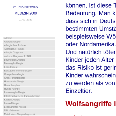
können, ist diese
im Info-Netzwerk
Bedeutung. Man k
MEDIZIN 2000
dass sich in Deut
01.01.2023
bestimmten Umstän
beispielsweise Wö
Allergie
Allergietherapie
oder Nordamerika
Allergisches Asthma
Allergische Rhinitis
Und natürlich töt
Allergie Diagnose
Asthma Diagnose FENO
Kinder jeden Alter
Baumpollen-Allergie
Bienengift-Allergie
das Risiko ist geri
Epikutantest
Epikutane Immuntherapie
Kinder wahrscheinl
Graspollen-Allergie
Gräser-Impftablette
zu werden als von
Hausstaub-Allergie
Heuschnupfen
Einzeltier.
Hunde-Allergie
Insektengift-Allergie
Intralymphatische Immuntherapie
Katzen-Allergie
Wolfsangriffe
Latex-Allergie
Lebensmittel-Allergie
MPL-Adjuvans
Molekulare Allergiediagnostik