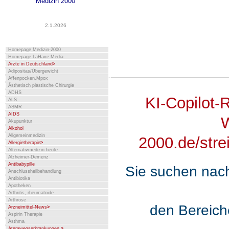
Medizin 2000
2.1.2026
Homepage Medizin-2000
Homepage LaHave Media
Ärzte in Deutschland
>
Adipositas/Übergewicht
Affenpocken,Mpox
Ästhetisch plastische Chirurgie
ADHS
KI-Copilot-
ALS
ASMR
AIDS
W
Akupunktur
Alkohol
Allgemeinmedizin
2000.de/strei
Allergietherapie
>
Alternativmedizin heute
Alzheimer-Demenz
Antibabypille
Sie suchen nac
Anschlussheilbehandlung
Antibiotika
Apotheken
Arthritis, rheumatoide
Arthrose
den Bereic
Arzneimittel-News
>
Aspirin Therapie
Asthma
Atemwegserkrankungen
>