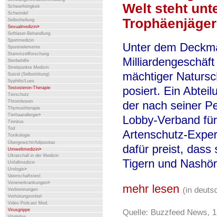
Welt steht unt
Schwerhörigkeit
Schwindel
Trophäenjäger
Selbstheilung
Sexualmedizin
>
Softlaser-Behandlung
Sportmedizin
Unter dem Deckma
Spurenelemente
Stammzellforschung
Milliardengeschäft
Sterbehilfe
Streitpunkte Medizin
mächtiger Natursc
Suizid (Selbsttötung)
Syphilis/Lues
posiert. Ein Abtei
Testosteron-Therapie
Tierschutz
der nach seiner P
Thrombosen
Thymustherapie
Tierhaarallergie
>
Lobby-Verband für
Tinnitus
Tod
Artenschutz-Exper
Toxikologie
Übergewicht/Adipositas
dafür preist, dass
Umweltmedizin
>
Ultraschall in der Medizin
Tigern und Nashör
Unfallmedizin
Urologie
>
Vaterschaftstest
Venenerkrankungen
>
mehr lesen
(in deuts
Verbrennungen
Verhütungsmittel
Video Podcast Med.
Quelle: Buzzfeed News, 1
Virusgrippe
Vitalpilze