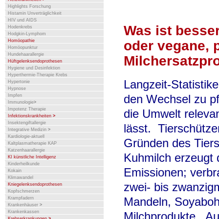
Highlights Forschung
Histamin Unverträglichkeit
HIV und AIDS
Was ist besse
Hodenkrebs
Hodgkin-Lymphom
oder vegane, 
Homöopathie
Homöopunktur
Hundehaarallergie
Milchersatzpr
Hüftgelenksendoprothesen
Hygiene und Desinfektion
Hyperthermie-Therapie Krebs
Langzeit-Statistik
Hypertonie
Hypnose
den Wechsel zu pfl
Impfen
Immunologie
>
Impotenz Therapie
die Umwelt releva
Infektionskrankheiten
>
Insektengiftallergie
lässt. Tierschütze
Integrative Medizin
>
Kardiologie-aktuell
Gründen des Tiers
Kaltplasmatherapie KAP
Katzenhaarallergie
Kuhmilch erzeugt 
KI künstliche Intelligenz
Kinderheilkunde
Emissionen; verbr
Kokain
Klimawandel
zwei- bis zwanzig
Kniegelenksendoprothesen
Kopfschmerzen
Mandeln, Soyaboh
Krampfadern
Krankenhäuser
>
Krankenkassen
Milchprodukte. Auc
Krebserkrankungen
>