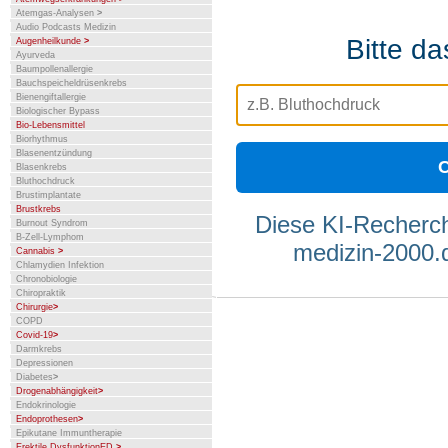
Atemgas-Analysen
>
Audio Podcasts Medizin
Bitte d
Augenheilkunde
>
Ayurveda
Baumpollenallergie
Bauchspeicheldrüsenkrebs
Bienengiftallergie
Biologischer Bypass
Bio-Lebensmittel
Biorhythmus
Blasenentzündung
C
Blasenkrebs
Bluthochdruck
Brustimplantate
Brustkrebs
Diese KI-Recherch
Burnout Syndrom
B-Zell-Lymphom
medizin-2000.d
Cannabis
>
Chlamydien Infektion
Chronobiologie
Chiropraktik
Chirurgie
>
COPD
Covid-19
>
Darmkrebs
Depressionen
Diabetes
>
Drogenabhängigkeit
>
Endokrinologie
Endoprothesen
>
Epikutane Immuntherapie
Erektile DysfunktionED
>