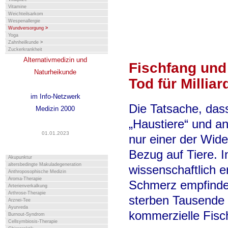
Vitamine
Weichteilsarkom
Wespenallergie
Wundversorgung
>
Yoga
Zahnheilkunde
>
Zuckerkrankheit
Alternativmedizin und
Fischfang und 
Naturheikunde
Tod für Millia
im Info-Netzwerk
Die Tatsache, das
Medizin 2000
„Haustiere“ und an
01.01.2023
nur einer der Wide
Bezug auf Tiere. I
Akupunktur
altersbedingte Makuladegeneration
wissenschaftlich 
Anthroposophische Medizin
Aroma-Therapie
Schmerz empfinden
Arterienverkalkung
Arthrose-Therapie
sterben Tausende M
Arznei-Tee
Ayurveda
kommerzielle Fisch
Burnout-Syndrom
Cellsymbiosis-Therapie